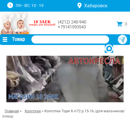
Хабаровск
ПН - ВС: 10 - 19
10 ЗАЕК
(4212) 240-940
0
товары для малышей
+79141593543
Товар
Главная
»
Колготки
» Колготки Тори К-п72 р.15-16 /для мальчиков/
плюш