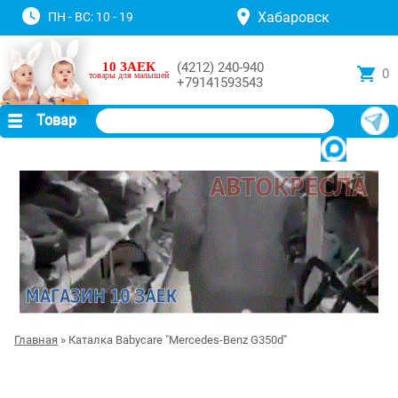
Хабаровск
ПН - ВС: 10 - 19
10 ЗАЕК
(4212) 240-940
0
товары для малышей
+79141593543
Товар
Главная
» Каталка Babycare "Mercedes-Benz G350d"