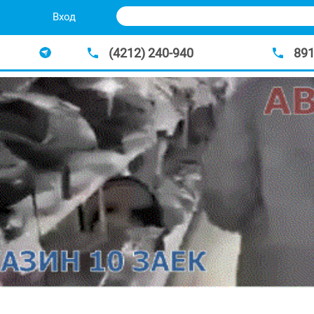
Вход
(4212) 240-940
89