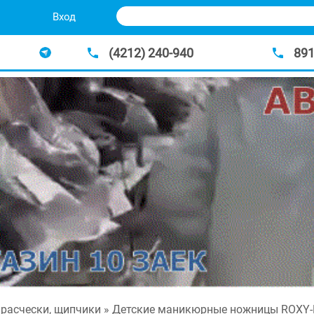
Вход
(4212) 240-940
89
расчески, щипчики
» Детские маникюрные ножницы ROXY-