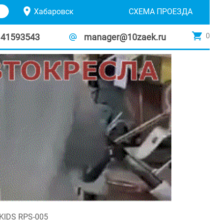
Хабаровск
СХЕМА ПРОЕЗДА
0
141593543
manager@10zaek.ru
KIDS RPS-005