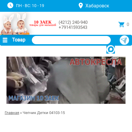
Хабаровск
ПН - ВС: 10 - 19
10 ЗАЕК
(4212) 240-940
0
товары для малышей
+79141593543
Товар
Главная
» Чепчик Детки 04103-15