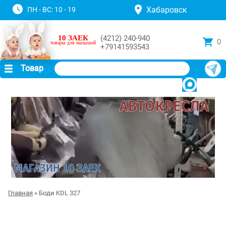
Хабаровск
ПН - ВС: 10 - 19
10 ЗАЕК
(4212) 240-940
0
товары для малышей
+79141593543
Товар
Главная
» Боди KDL 327