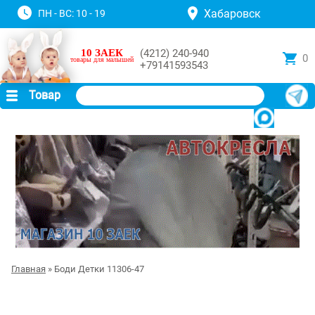
Хабаровск
ПН - ВС: 10 - 19
10 ЗАЕК
(4212) 240-940
0
товары для малышей
+79141593543
Товар
Главная
» Боди Детки 11306-47