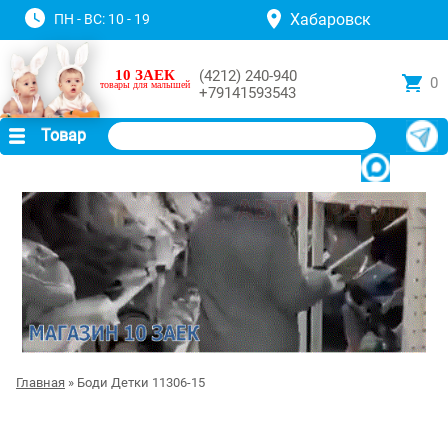
Хабаровск
ПН - ВС: 10 - 19
10 ЗАЕК
(4212) 240-940
0
товары для малышей
+79141593543
Товар
Главная
» Боди Детки 11306-15