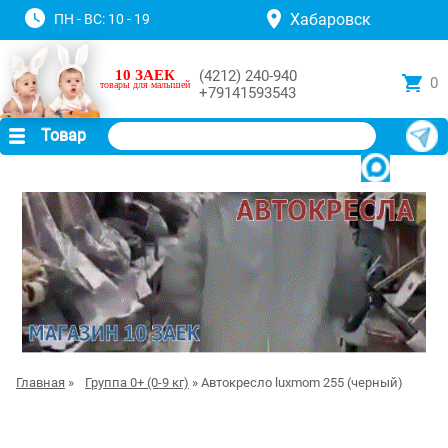
Хабаровск
ПН - ВС: 10 - 19
10 ЗАЕК
(4212) 240-940
0
товары для малышей
+79141593543
Товар
Главная
»
Группа 0+ (0-9 кг)
» Автокресло luxmom 255 (черный)