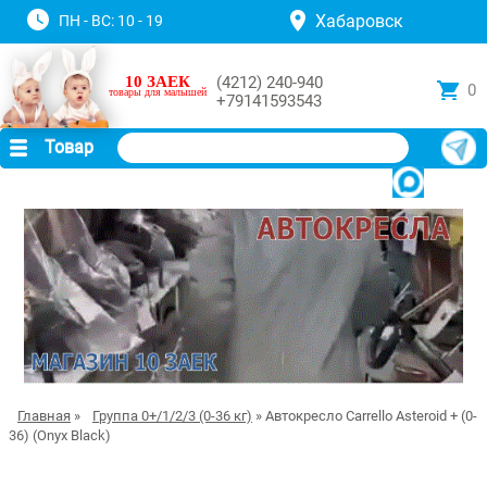
Хабаровск
ПН - ВС: 10 - 19
10 ЗАЕК
(4212) 240-940
0
товары для малышей
+79141593543
Товар
Главная
»
Группа 0+/1/2/3 (0-36 кг)
» Автокресло Carrello Asteroid + (0-
36) (Onyx Black)