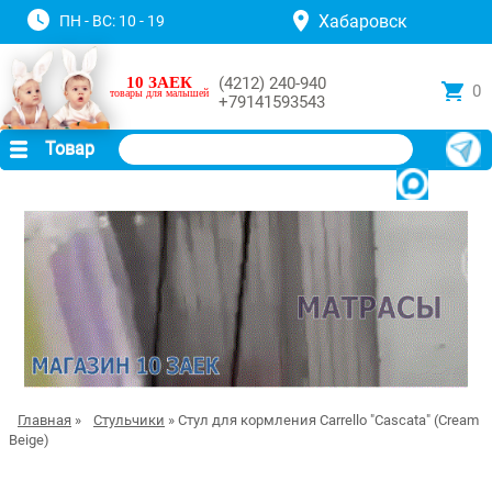
Хабаровск
ПН - ВС: 10 - 19
10 ЗАЕК
(4212) 240-940
0
товары для малышей
+79141593543
Товар
Главная
»
Стульчики
» Стул для кормления Carrello "Cascata" (Cream
Beige)