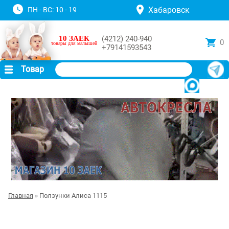
Хабаровск
ПН - ВС: 10 - 19
10 ЗАЕК
(4212) 240-940
0
товары для малышей
+79141593543
Товар
Главная
» Ползунки Алиса 1115