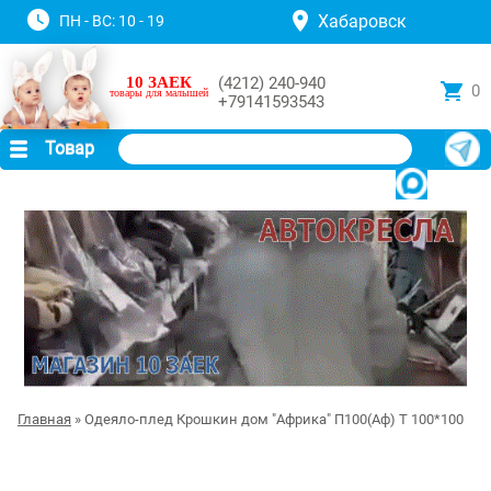
Хабаровск
ПН - ВС: 10 - 19
10 ЗАЕК
(4212) 240-940
0
товары для малышей
+79141593543
Товар
Главная
» Одеяло-плед Крошкин дом "Африка" П100(Аф) Т 100*100