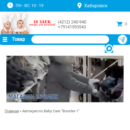
Хабаровск
ПН - ВС: 10 - 19
10 ЗАЕК
(4212) 240-940
0
товары для малышей
+79141593543
Товар
Главная
» Автокресло Baby Care "Booster-1"