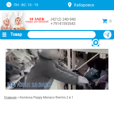
Хабаровск
ПН - ВС: 10 - 19
10 ЗАЕК
(4212) 240-940
0
товары для малышей
+79141593543
Товар
Главная
» Коляска Peppy Monaco thermo 2 в 1