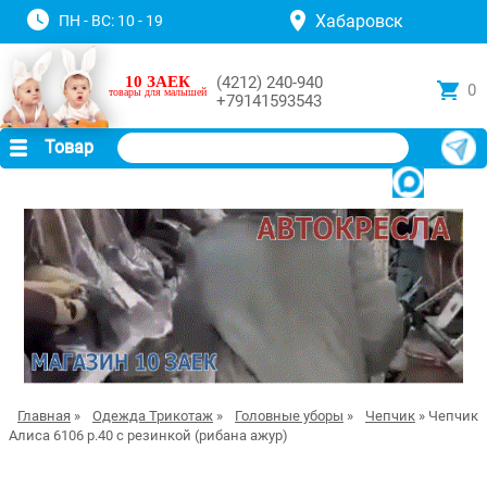
Хабаровск
ПН - ВС: 10 - 19
10 ЗАЕК
(4212) 240-940
0
товары для малышей
+79141593543
Товар
Главная
»
Одежда Трикотаж
»
Головные уборы
»
Чепчик
» Чепчик
Алиса 6106 р.40 с резинкой (рибана ажур)