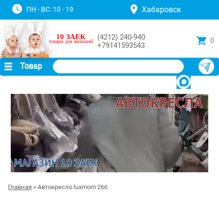
Хабаровск
ПН - ВС: 10 - 19
10 ЗАЕК
(4212) 240-940
0
товары для малышей
+79141593543
Товар
Главная
» Автокресло luxmom 266