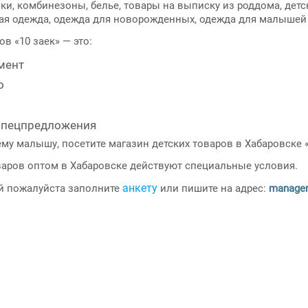
и, комбинезоны, белье, товары на выписку из роддома, детс
ая одежда, одежда для новорожденных, одежда для малышей 
ров
«10 заек» — это:
мент
о
 спецпредложения
ему малышу, посетите
магазин детских товаров в Хабаровске
«
варов оптом в Хабаровске
действуют специальные условия.
анкету
й пожалуйста заполните
или пишите на адрес:
manager