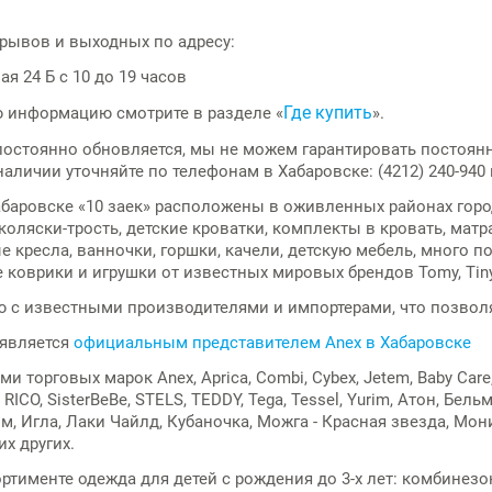
рывов и выходных по адресу:
ая 24 Б с 10 до 19 часов
Где купить
 информацию смотрите в разделе «
».
постоянно обновляется, мы не можем гарантировать постоян
аличии уточняйте по телефонам в Хабаровске: (4212) 240-940 
абаровске
«10 заек» расположены в оживленных районах город
коляски-трость, детские кроватки, комплекты в кровать, матр
 кресла, ванночки, горшки, качели,
детскую мебель
, много п
оврики и игрушки от известных мировых брендов Tomy, Tiny Lov
 с известными производителями и импортерами, что позволя
 является
официальным представителем Anex в Хабаровске
торговых марок Anex, Aprica, Combi, Cybex, Jetem, Baby Care, Ra
x, RICO, SisterBeBe, STELS, TEDDY, Tega, Tessel, Yurim, Атон, Бе
, Игла, Лаки Чайлд, Кубаночка, Можга - Красная звезда, Мон
их других.
ортименте
одежда для детей
с рождения до 3-х лет: комбинезо