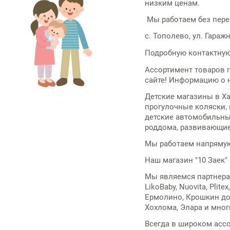
низким ценам.
Мы работаем без пере
c. Тополево, ул. Гаражн
Подробную контактную
Ассортимент товаров 
сайте! Информацию о н
Детские магазины в Х
прогулочные коляски, 
детские автомобильные
роддома, развивающие к
Мы работаем напрямую
Наш магазин "10 Заек"
Мы являемся партнерами 
LikoBaby, Nuovita, Plite
Ермолино, Крошкин дом
Хохлома, Элара и мног
Всегда в широком асс