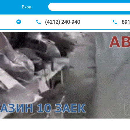
Вход
(4212) 240-940
89